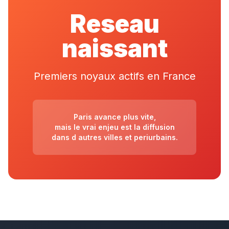
Reseau
naissant
Premiers noyaux actifs en France
Paris avance plus vite,
mais le vrai enjeu est la diffusion
dans d autres villes et periurbains.