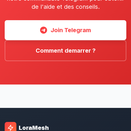
de l'aide et des conseils.
Join Telegram
Comment demarrer ?
LoraMesh