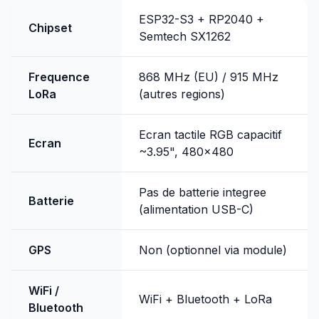
ESP32-S3 + RP2040 +
Chipset
Semtech SX1262
Frequence
868 MHz (EU) / 915 MHz
LoRa
(autres regions)
Ecran tactile RGB capacitif
Ecran
~3.95", 480x480
Pas de batterie integree
Batterie
(alimentation USB-C)
GPS
Non (optionnel via module)
WiFi /
WiFi + Bluetooth + LoRa
Bluetooth